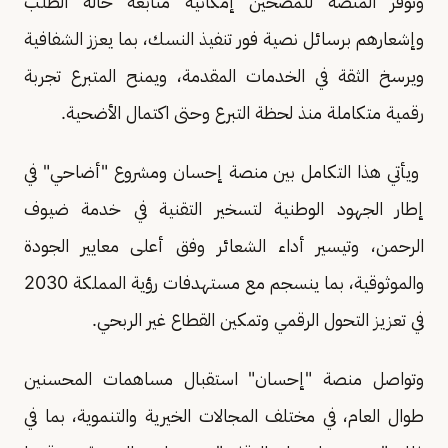
وتوفر المنصة للمضحين إمكانية متابعة حالة الطلب
وإشعارهم برسائل نصية فور تنفيذ النسك، بما يعزز الشفافية
ويرسخ الثقة في الخدمات المقدمة، ويمنح المتبرع تجربة
رقمية متكاملة منذ لحظة التبرع وحتى اكتمال الأضحية.
ويأتي هذا التكامل بين منصة إحسان ومشروع "أضاحي" في
إطار الجهود الوطنية لتسخير التقنية في خدمة ضيوف
الرحمن، وتيسير أداء الشعائر وفق أعلى معايير الجودة
والموثوقية، بما ينسجم مع مستهدفات رؤية المملكة 2030
في تعزيز التحول الرقمي وتمكين القطاع غير الربحي.
وتواصل منصة "إحسان" استقبال مساهمات المحسنين
طوال العام، في مختلف المجالات الخيرية والتنموية، بما في