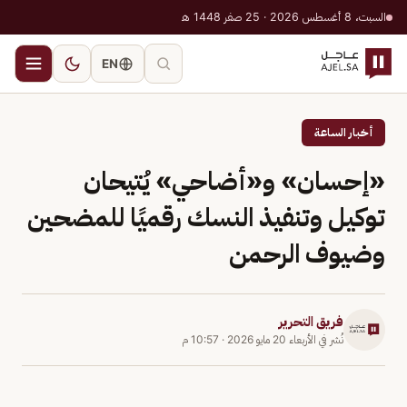
السبت، 8 أغسطس 2026 · 25 صفر 1448 هـ
EN
أخبار الساعة
‎«إحسان» و«أضاحي» يُتيحان
توكيل وتنفيذ النسك رقميًا للمضحين
وضيوف الرحمن
فريق التحرير
نُشر في
الأربعاء 20 مايو 2026
·
10:57 م