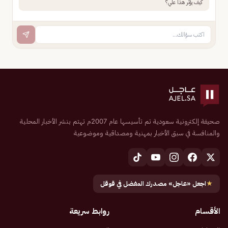
كيف يؤثر هذا علي؟
صحيفة إلكترونية سعودية تم تأسيسها عام 2007م تهتم بنشر الأخبار المحلية
والمنافسة في سبق الأخبار بمهنية ومصداقية وموضوعية
★
اجعل «عاجل» مصدرك المفضل في قوقل
الأقسام
روابط سريعة