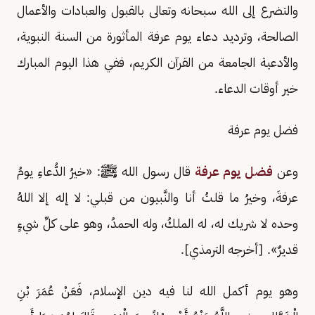
والتضرع إلى الله سبحانه وتعالى بالقبول والعبادات والأعمال
الصالحة، وترديد دعاء يوم عرفة المأثورة من السنة النبوية،
والأدعية الجامعة من القرآن الكريم، ففي هذا اليوم المبارك
خير أوقات الدعاء.
فضل يوم عرفة
وعن
فضل يوم عرفة
قال رسول الله ﷺ: «خيرُ الدُّعاءِ يومُ
عرفةَ، وخيرُ ما قلتُ أنا والنَّبيون من قبلي: لا إله إلا اللهُ
وحده لا شريك له، له الملكُ، وله الحمدُ، وهو على كلِّ شيءٍ
قديرٌ». [أخرجه الترمذي].
وهو يوم أكمل الله لنا فيه دين الإسلام، فَعَنْ عُمَرَ بْنِ