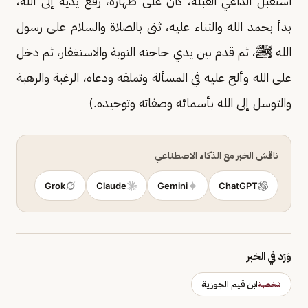
استقبل الداعي القبلة، كان على طهارة، رفع يديه إلى الله،
بدأ بحمد الله والثناء عليه، ثنى بالصلاة والسلام على رسول
الله ﷺ، ثم قدم بين يدي حاجته التوبة والاستغفار، ثم دخل
على الله وألح عليه في المسألة وتملقه ودعاه، الرغبة والرهبة
والتوسل إلى الله بأسمائه وصفاته وتوحيده.)
ناقش الخبر مع الذكاء الاصطناعي
Grok
Claude
Gemini
ChatGPT
وَرَد في الخبر
ابن قيم الجوزية
شخصية