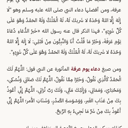
عرفة، ومن أفضلها دعاء النبي صلى الله عليه وسلم وهو "لَا
إِلَهَ إِلَّا اللهُ وَحْدَهُ لا شَريكَ لَهُ، لَهُ الْمُلْكُ وَلَهُ الحَمْدُ وَهُوَ عَلَى
كُلِّ شَيْءٍ"، فهذا الذكر قال عنه رسول الله «خَيرُ الدُّعَاءِ دُعَاءُ
يَوْمِ عَرَفَةَ، وَخَيْرُ مَا قُلْتُ أَنَا وَالنَّبِيُّونَ مِنْ قَبْلِي: لَا إِلَهَ إِلَّا اللهُ
وَحْدَهُ لا شَريكَ لَهُ، لَهُ الْمُلْكُ وَلَهُ الحَمْدُ وَهُوَ عَلَى كُلِّ شَيْءٍ".
ومن صيغ
دعاء يوم عرفة
المأثورة عن النبي قول: اللَّهُمَّ لَكَ
الْحَمْدُ كَالَّذِي نَقُولُ، وَخَيْرًا مِمَّا نَقُولُ، اللَّهُمَّ لَكَ صَلاَتِي وَنُسُكِي،
وَمَحْيَايَ، وَمَمَاتِي، وَإِلَيْكَ مَآلِي، وَلَكَ رَبِّ تُرَاثِي، اللَّهُمَّ إِنِّي أَعُوذُ
بِكَ مِنْ عَذَابِ القَبر، وَوَسْوَسَةِ الصَّدْرِ، وَشَتَاتِ الأَمر؛ اللَّهُمَّ إِنِّي
أَعُوذُ بِكَ مِنْ شَرِّ مَا تَجِيءُ بِهِ الرِّيحُ.
كذلك يمكن الدعاء بصيغ الأدعية المختلفة، ومنها: