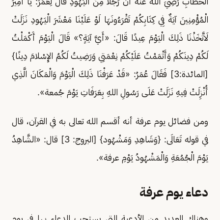
الْخَطَّابِ رَضِيَ اللَّهُ عَنْهُ أَنْ رَجُلاً مِنَ الْيَهُودِ قَالَ لِعُمَرَ: يَا أَمِيرَ
الْمُؤْمِنِينَ آيَةٌ فِي كِتَابِكُمْ تَقْرَءُونَهَا لَوْ عَلَيْنَا مَعْشَرَ الْيَهُودِ نَزَلَتْ
لَاتَّخَذْنَا ذَلِكَ الْيَوْمَ عِيدًا قَالَ: «أَيَّ آيَةٍ؟» قَالَ الْيَوْمَ أَكْمَلْتُ
لَكُمْ دِينَكُمْ وَأَتْمَمْتُ عَلَيْكُمْ نِعْمَتِي وَرَضِيتُ لَكُمُ الإِسْلامَ دِينًا}
[المائدة:3] فَقَالَ عُمَرُ: «قَدْ عَرَفْنَا ذَلِكَ الْيَوْمَ وَالْمَكَانَ الَّذِي
أُنْزِلَتْ فِيهِ نَزَلَتْ عَلَى رَسُولِ اللهِ بِعَرَفَاتِ يَوْمَ جُمعة».
ومن فضائل يوم عرفة أنه أقسم الله تعالى به في القرآن، قال
في قوله تَعَالَى: {وَشَاهِدِ وَمَشْهُود} [البروج: 3] قال: «الشَّاهِدُ
يَوْمَ الْجُمُعَةِ وَالْمَشْهُودُ يَوْمِ عرفة».
دعاء يوم عرفة
وهناك العديد من الأدعية التي يستحب الدعاء بها في يوم