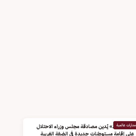
مدارات عالمية
«أبو الغيط» يُدين مصادقة مجلس وزراء الاحتلال
على إقامة مستوطنات جديدة في الضفة الغربية