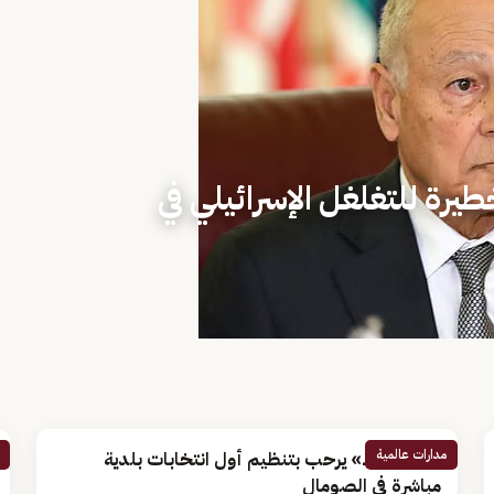
طيرة للتغلغل الإسرائيلي في
مدارات عالمية
«أبو الغيط» يرحب بتنظيم أول انتخابات بلدية
مباشرة في الصومال