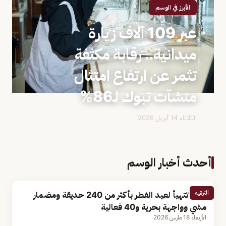
الأبرز في الوسم
عبر 109 آلاف زيارة
ميدانية.. رقابة مكثفة
تثمر عن ارتفاع امتثال
منشآت تبوك لـ86%
الثلاثاء 14 أبريل 2026
أحدث أخبار الوسم
الترفيه
تبوك تتهيأ لعيد الفطر بأكثر من 240 حديقة ومضمار
مشي وواجهة بحرية و40 فعالية
الأربعاء 18 مارس 2026