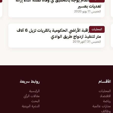
النائب العام يوجه بالتحقيق في وفاة طفلة أثناء إزالة
تعديات بعسير
الخميس 11 يونيو 2020
المحليات
لجنة مراقبة الأراضي الحكومية بالقريات تزيل 6 آلاف
متر لتنفيذ ازدواج طريق الوادي
الخميس 31 أكتوبر 2019
الأقسام
روابط سريعة
المحليات
الرئيسية
الاقتصاد
مقالات الرأي
رياضة
البحث
مدارات عالمية
النشرة البريدية
وظائف