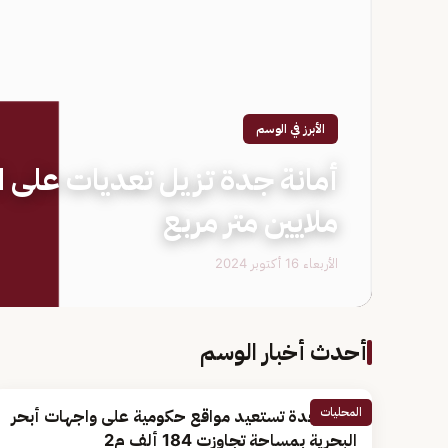
الأبرز في الوسم
ملايين متر مربع
الأربعاء 16 أكتوبر 2024
أحدث أخبار الوسم
المحليات
أمانة جدة تستعيد مواقع حكومية على واجهات أبحر
البحرية بمساحة تجاوزت 184 ألف م2