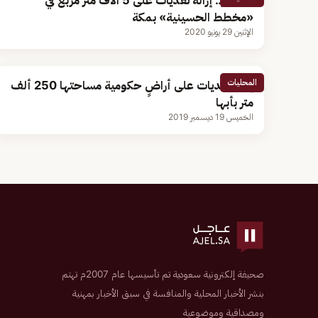
بالصور.. إزالة تعديات على 5 آلاف متر مربع في
«مخطط الحسينية» بمكة
الإثنين 29 يونيو 2020
المحليات
إزالة تعديات على أراضٍ حكومية مساحتها 250 ألف
متر بأبها
الخميس 19 ديسمبر 2019
صحيفة إلكترونية سعودية تم تأسيسها عام 2007م تهتم
بنشر الأخبار المحلية والمنافسة في سبق الأخبار بمهنية
ومصداقية وموضوعية