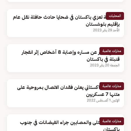
المحليات
المملكة تعزي باكستان في ضحايا حادث حافلة نقل عام
بإقليم بلوشستان
الأحد 29 يناير 2023
مدارات عالمية
خروج قطار عن مساره وإصابة 8 أشخاص إثر انفجار
قنبلة في باكستان
الجمعة 20 يناير 2023
مدارات عالمية
الجيش الباكستاني يعلن فقدان الاتصال بمروحية على
متنها 7 عسكريين
الإثنين 1 أغسطس 2022
مدارات عالمية
عشرات القتلى والمصابين جراء الفيضانات في جنوب
باكستان