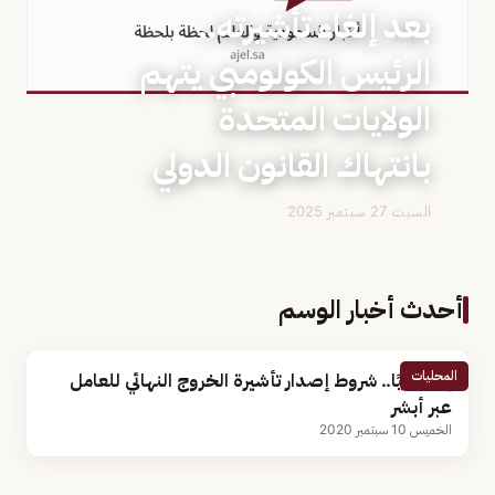
بعد إلغاء تأشيرته..
الرئيس الكولومبي يتهم
الولايات المتحدة
بانتهاك القانون الدولي
السبت 27 سبتمبر 2025
أحدث أخبار الوسم
المحليات
إلكترونيًا.. شروط إصدار تأشيرة الخروج النهائي للعامل
عبر أبشر
الخميس 10 سبتمبر 2020