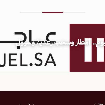
وم.. أمطار وسحب رعدية وسيول