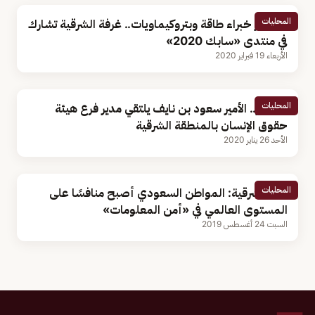
المحليات
بحضور خبراء طاقة وبتروكيماويات.. غرفة الشرقية تشارك
في منتدى «سابك 2020»
الأربعاء 19 فبراير 2020
المحليات
بالصور.. الأمير سعود بن نايف يلتقي مدير فرع هيئة
حقوق الإنسان بالمنطقة الشرقية
الأحد 26 يناير 2020
المحليات
أمير الشرقية: المواطن السعودي أصبح منافسًا على
المستوى العالمي في «أمن المعلومات»
السبت 24 أغسطس 2019