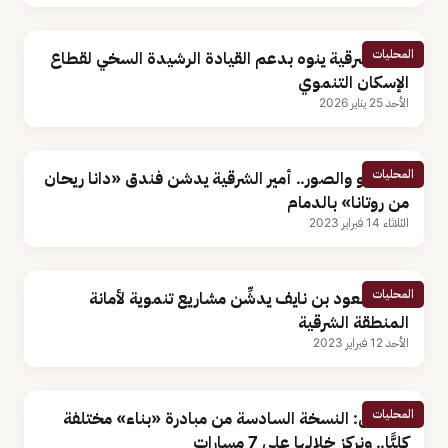
المحليات
أمير الشرقية ينوه بدعم القيادة الرشيدة السخي لقطاع
الإسكان التنموي
الأحد 25 يناير 2026
المحليات
بالفيديو والصور.. أمير الشرقية يدشن فندق «دانا ريحان
من روتانا» بالدمام
الثلاثاء 14 فبراير 2023
المحليات
الأمير سعود بن نايف يدشِّن مشاريع تنموية لأمانة
المنطقة الشرقية
الأحد 12 فبراير 2023
المحليات
مسؤول: النسخة السادسة من مبادرة «بناء» مختلفة
كليًّا.. ونركز خلالها على 7 مسارات