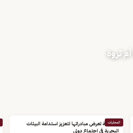
أم ثروة
المحليات
المملكة تعرض مبادراتها لتعزيز استدامة البيئات
البحرية في اجتماع دولي