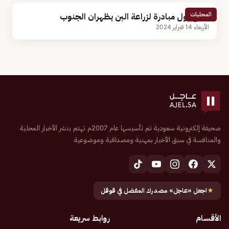
المحليات
نجاح أول مبادرة لزراعة البن بظهران الجنوب
الأربعاء 14 فبراير 2024
صحيفة إلكترونية سعودية تم تأسيسها عام 2007م تهتم بنشر الأخبار المحلية
والمنافسة في سبق الأخبار بمهنية ومصداقية وموضوعية
★
اجعل «عاجل» مصدرك المفضل في قوقل
الأقسام
روابط سريعة