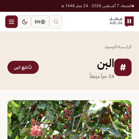
الجمعة، 7 أغسطس 2026 · 24 صفر 1448 هـ
EN
الرئيسية
‹
الوسوم
البن
#
تابع البن
24
خبراً مرتبطاً