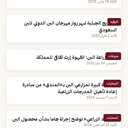
الثلاثاء 18 مارس 2025
الترفيه
الأهازيج الجبلية تبهر زوار مهرجان البن الدولي للبن
السعودي
الأحد 2 فبراير 2025
منوعات
خبير بزراعة البن: القهوة إرث ثقافي للمملكة
الخميس 30 يناير 2025
المحليات
استفادة كبيرة لمزارعي البن بـ«المندق» من مبادرة
إعادة تأهيل المدرجات الزراعية
السبت 7 ديسمبر 2024
المحليات
«الإرشاد الزراعي» توضح إجراءً هاما بشأن محصول البن
الأحد 25 أغسطس 2024