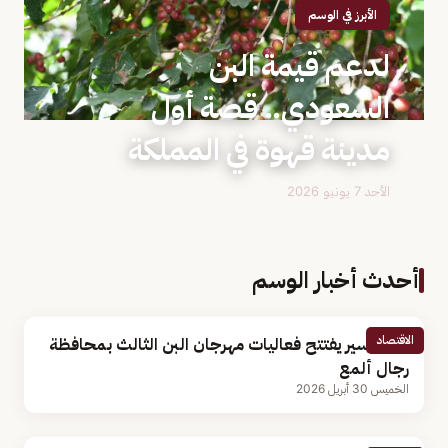
الأبرز في الوسم
لدعم قيمة البن
السعودي.. قصة أول
مدينة قهوة في المملكة
الأحد 7 يونيو 2026
أحدث أخبار الوسم
الاقتصاد
أمير عسير يفتتح فعاليات مهرجان البن الثالث بمحافظة
رجال ألمع
الخميس 30 أبريل 2026