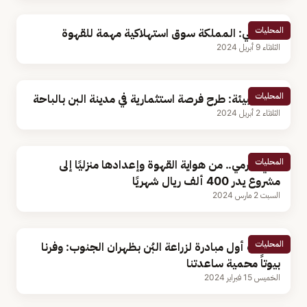
المحليات
أكاديمي: المملكة سوق استهلاكية مهمة للقهوة
الثلاثاء 9 أبريل 2024
المحليات
وزارة البيئة: طرح فرصة استثمارية في مدينة البن بالباحة
الثلاثاء 2 أبريل 2024
المحليات
رامي خرمي.. من هواية القهوة وإعدادها منزليًا إلى
مشروع يدر 400 ألف ريال شهريًا
السبت 2 مارس 2024
المحليات
صاحب أول مبادرة لزراعة البُن بظهران الجنوب: وفرنا
بيوتاً محمية ساعدتنا
الخميس 15 فبراير 2024