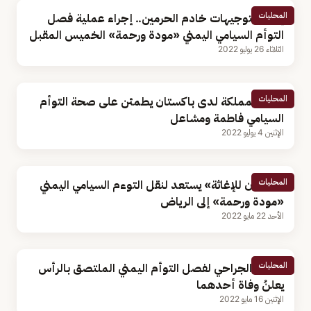
المحليات
إنفاذًا لتوجيهات خادم الحرمين.. إجراء عملية فصل
التوأم السيامي اليمني «مودة ورحمة» الخميس المقبل
الثلاثاء 26 يوليو 2022
المحليات
سفير المملكة لدى باكستان يطمئن على صحة التوأم
السيامي فاطمة ومشاعل
الإثنين 4 يوليو 2022
المحليات
«سلمان للإغاثة» يستعد لنقل التوءم السيامي اليمني
«مودة ورحمة» إلى الرياض
الأحد 22 مايو 2022
المحليات
الفريق الجراحي لفصل التوأم اليمني الملتصق بالرأس
يعلنُ وفاة أحدهما
الإثنين 16 مايو 2022