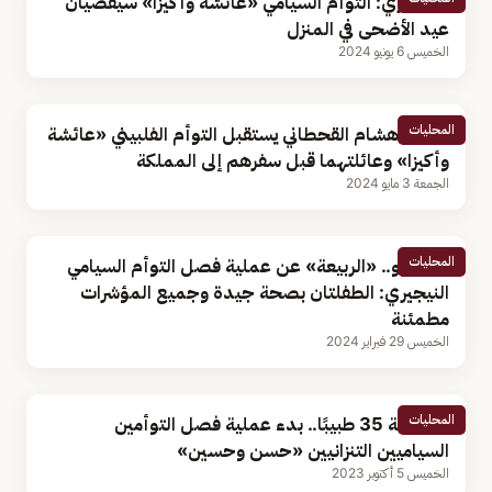
استشاري: التوأم السيامي «عائشة وأكيزا» سيقضيان
عيد الأضحى في المنزل
الخميس 6 يونيو 2024
المحليات
السفير هشام القحطاني يستقبل التوأم الفلبيني «عائشة
وأكيزا» وعائلتهما قبل سفرهم إلى المملكة
الجمعة 3 مايو 2024
المحليات
بالفيديو.. «الربيعة» عن عملية فصل التوأم السيامي
النيجيري: الطفلتان بصحة جيدة وجميع المؤشرات
مطمئنة
الخميس 29 فبراير 2024
المحليات
بمشاركة 35 طبيبًا.. بدء عملية فصل التوأمين
السياميين التنزانيين «حسن وحسين»
الخميس 5 أكتوبر 2023