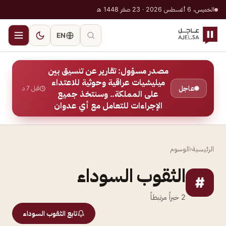
الخميس، 6 أغسطس 2026 · 23 صفر 1448 هـ
EN
مصدر مسؤول: تقارير عن تنسيق بين
ميليشيات عراقية وحوثية للاعتداء
عاجل
قبل 7 د
على المملكة.. وسنتخذ جميع
الإجراءات للتعامل مع أي عدوان
الرئيسية
‹
الوسوم
الثقوب السوداء
#
2
خبراً مرتبطاً
تابع الثقوب السوداء