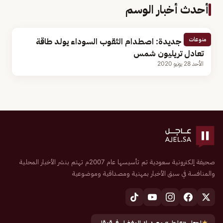
أحدث أخبار الوسم
منوعات
دراسة جديدة: اصطدام الثقوب السوداء يولد طاقة
تعادل تريليون شمس
الأحد 28 يونيو 2020
صحيفة إلكترونية سعودية تم تأسيسها عام 2007م تهتم بنشر الأخبار المحلية
والمنافسة في سبق الأخبار بمهنية ومصداقية وموضوعية
★
اجعل «عاجل» مصدرك المفضل في قوقل