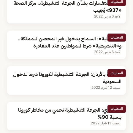
المحليات
أبرز الاستفسارات بشأن الجرعة التنشيطية.. مركز الصحة
«937» يُجيب
الأحد 6 مارس 2022
المحليات
«الداخلية»: السماح بدخول غير المحصن للمملكة..
و«التنشيطية» شرط للمواطنين عند المغادرة
الأحد 6 مارس 2022
المحليات
السفارة بالأردن: الجرعة التنشيطية لكورونا شرط لدخول
السعودية
السبت 12 فبراير 2022
المحليات
استشاري: الجرعة التنشيطية تحمي من مخاطر كورونا
بنسبة 90%
الجمعة 11 فبراير 2022