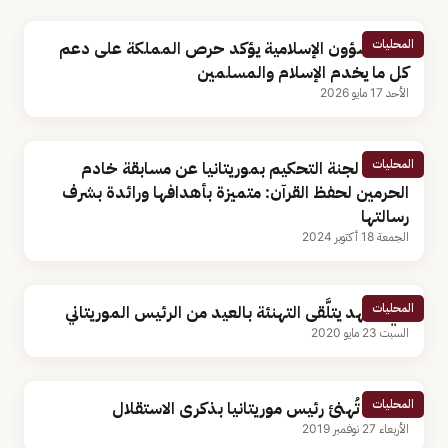
المحليات
وزير الشؤون الإسلامية يؤكد حرص المملكة على دعم
كل ما يخدم الإسلام والمسلمين
الأحد 17 مايو 2026
المحليات
أعضاء لجنة التحكيم بموريتانيا عن مسابقة خادم
الحرمين لحفظ القرآن: متميزة بأهدافها ورائدة بشرف
رسالتها
الجمعة 18 أكتوبر 2024
المحليات
ولي العهد يتلَّقى التهنئة بالعيد من الرئيس الموريتاني
السبت 23 مايو 2020
المحليات
القيادة تُهنئ رئيس موريتانيا بذكرى الاستقلال
الأربعاء 27 نوفمبر 2019