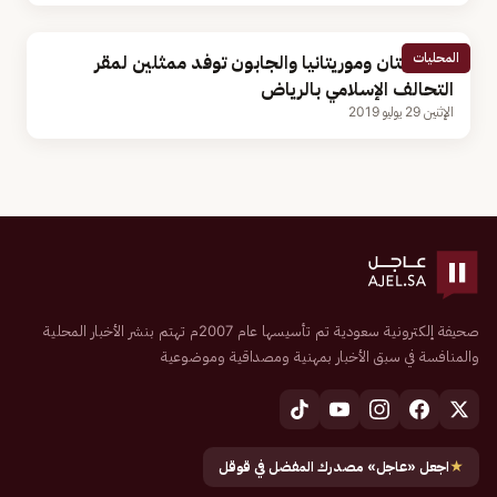
المحليات
أفغانستان وموريتانيا والجابون توفد ممثلين لمقر
التحالف الإسلامي بالرياض
الإثنين 29 يوليو 2019
صحيفة إلكترونية سعودية تم تأسيسها عام 2007م تهتم بنشر الأخبار المحلية
والمنافسة في سبق الأخبار بمهنية ومصداقية وموضوعية
★
اجعل «عاجل» مصدرك المفضل في قوقل