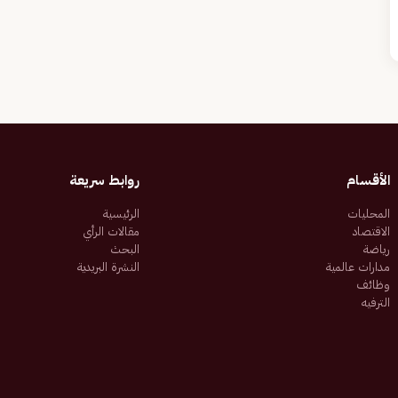
الأقسام
روابط سريعة
المحليات
الرئيسية
الاقتصاد
مقالات الرأي
رياضة
البحث
مدارات عالمية
النشرة البريدية
وظائف
الترفيه