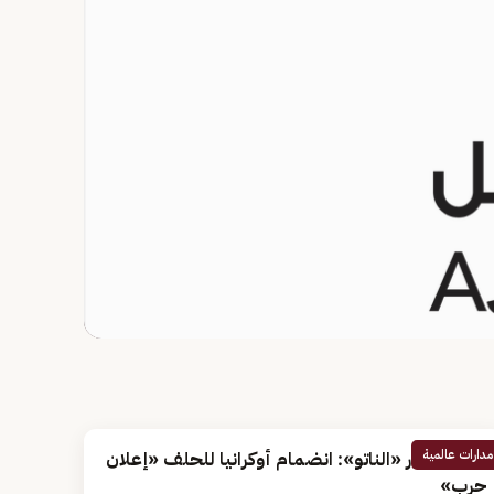
مدارات عالمية
روسيا تحذر «الناتو»: انضمام أوكرانيا للحلف «إعلان
حرب»