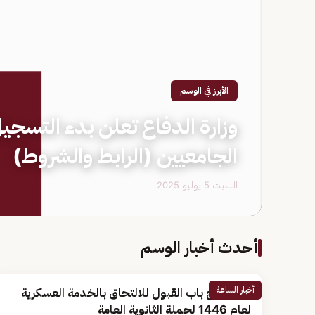
الأبرز في الوسم
وزارة الدفاع تعلن بدء التسجي
الجامعيين (الرابط والشروط)
السبت 5 يوليو 2025
أحدث أخبار الوسم
أخبار الساعة
غداً.. فتح باب القبول للالتحاق بالخدمة العسكرية
لعام 1446 لحملة الثانوية العامة