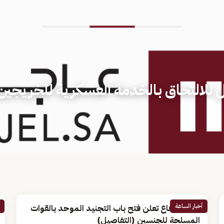
ل للالتحاق بالخدمة العسكرية للخريجين
أخبار الساعة
وزارة الدفاع تعلن فتح باب التجنيد الموحد بالقوات
المسلحة للجنسين (التفاصيل)