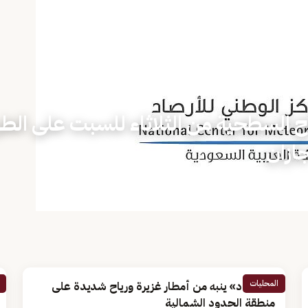
ح السطحية من الثلاثاء للسبت على الط
ازان
المحليات
«الأرصاد» ينبه من أمطار غزيرة ورياح شديدة على
منطقة الحدود الشمالية