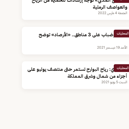
«الدفاع المدني» توجه إرشادات للحماية من الرياح
والعواصف الرملية
الجمعة 4 مارس 2022
المحليات
أمطار وضباب على 3 مناطق.. «الأرصاد» توضح
الأحد 19 ديسمبر 2021
المحليات
الصخري: رياح البوارح تستمر حتى منتصف يوليو على
أجزاء من شمال وشرق المملكة
السبت 5 يونيو 2021