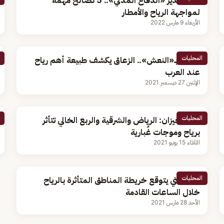
بعد تحذير «الدفاع المدني».. 5 نصائح مهمة
لمواجهة الرياح والأمطار
الأربعاء 9 مارس 2022
المحليات
تسمى بـ«النعش».. الزعاق يكشف طبيعة أهم رياح
عند العرب
الإثنين 27 ديسمبر 2021
المحليات
نزيه الحيزان: الرياض والشرقية والربع الخالي تتأثر
برياح وموجات غُبارية
الثلاثاء 15 يونيو 2021
المحليات
الحصيني يتوقع خريطة المناطق المتأثرة بالرياح
خلال الساعات القادمة
الأحد 28 مارس 2021