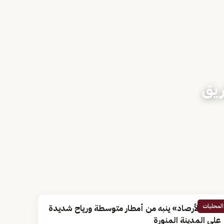
ريق
المحليات
مركز «الأرصاد» ينبه من أمطار متوسطة ورياح شديدة
على المدينة المنورة