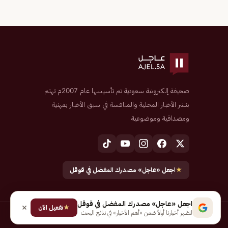
صحيفة إلكترونية سعودية تم تأسيسها عام 2007م تهتم
بنشر الأخبار المحلية والمنافسة في سبق الأخبار بمهنية
ومصداقية وموضوعية
★
اجعل «عاجل» مصدرك المفضل في قوقل
اجعل «عاجل» مصدرك المفضل في قوقل
★
تفعيل الآن
لتظهر أخبارنا أولاً ضمن «أهم الأخبار» في نتائج البحث
جميع الحقوق محفوظة لـ شركة إيجاز للنشر الإلكتروني المالكة لصحيفة عاجل