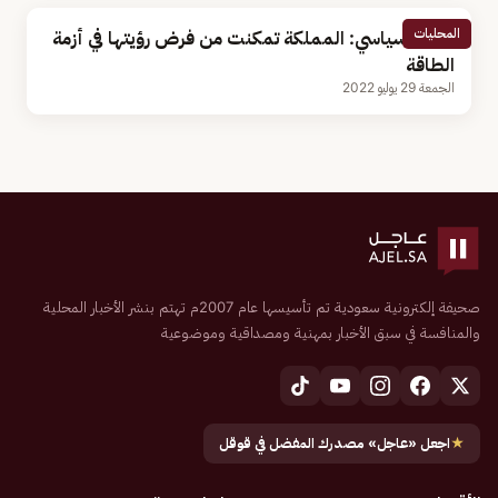
المحليات
باحث سياسي: المملكة تمكنت من فرض رؤيتها في أزمة
الطاقة
الجمعة 29 يوليو 2022
صحيفة إلكترونية سعودية تم تأسيسها عام 2007م تهتم بنشر الأخبار المحلية
والمنافسة في سبق الأخبار بمهنية ومصداقية وموضوعية
★
اجعل «عاجل» مصدرك المفضل في قوقل