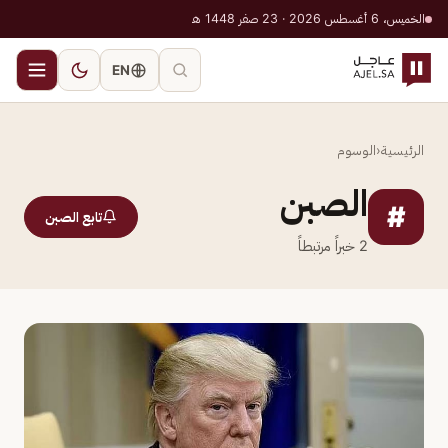
الخميس، 6 أغسطس 2026 · 23 صفر 1448 هـ
EN
الرئيسية
‹
الوسوم
الصبن
#
تابع الصبن
2
خبراً مرتبطاً