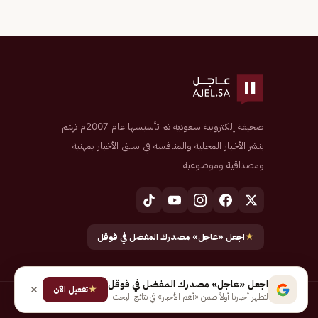
صحيفة إلكترونية سعودية تم تأسيسها عام 2007م تهتم
بنشر الأخبار المحلية والمنافسة في سبق الأخبار بمهنية
ومصداقية وموضوعية
★
اجعل «عاجل» مصدرك المفضل في قوقل
اجعل «عاجل» مصدرك المفضل في قوقل
★
تفعيل الآن
لتظهر أخبارنا أولاً ضمن «أهم الأخبار» في نتائج البحث
جميع الحقوق محفوظة لـ شركة إيجاز للنشر الإلكتروني المالكة لصحيفة عاجل