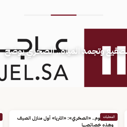
رة الصقيع وتجمد المياه.. الصخري يوضح
المحليات
تبدأ اليوم.. «الصخري»: «الثريا» أول منازل الصيف
وهذه خصائصها