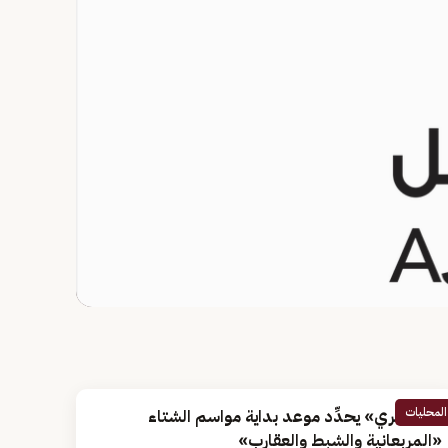
المحليات
«الصخري» يحدِّد موعد بداية مواسم الشتاء
«المربعانية والشبط والعقارب»