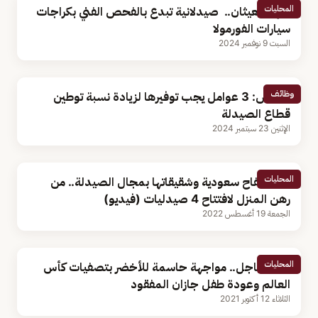
المحليات
شهد العيثان.. صيدلانية تبدع بالفحص الفني بكراجات
سيارات الفورمولا
السبت 9 نوفمبر 2024
وظائف
مختص: 3 عوامل يجب توفيرها لزيادة نسبة توطين
قطاع الصيدلة
الإثنين 23 سبتمبر 2024
المحليات
قصة كفاح سعودية وشقيقاتها بمجال الصيدلة.. من
رهن المنزل لافتتاح 4 صيدليات (فيديو)
الجمعة 19 أغسطس 2022
المحليات
نشرة عاجل.. مواجهة حاسمة للأخضر بتصفيات كأس
العالم وعودة طفل جازان المفقود
الثلاثاء 12 أكتوبر 2021