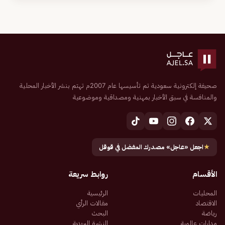
صحيفة إلكترونية سعودية تم تأسيسها عام 2007م تهتم بنشر الأخبار المحلية
والمنافسة في سبق الأخبار بمهنية ومصداقية وموضوعية
★
اجعل «عاجل» مصدرك المفضل في قوقل
الأقسام
روابط سريعة
المحليات
الرئيسية
الاقتصاد
مقالات الرأي
رياضة
البحث
مدارات عالمية
النشرة البريدية