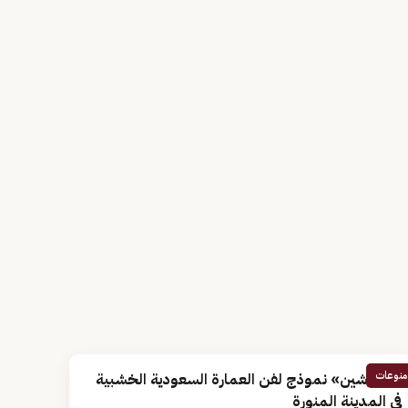
منوعات
«الرواشين» نموذج لفن العمارة السعودية الخشبية
في المدينة المنورة