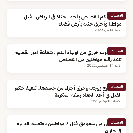
المحليات
تنفيذ حكم القصاص بأحد الجناة في الرياض.. قتل
مواطناً وأحرق جثته بأرض فضاء
الأحد 14 مايو 2023
المحليات
بعد تجاوب خيري من أولياء الدم.. شفاعة أمير القصيم
تنقذ رقبة مواطنين من القصاص
الأحد 14 أغسطس 2022
المحليات
أزهق روح زوجته وحرق أجزاء من جسدها.. تنفيذ حكم
القتل في أحد الجناة بمكة المكرمة
الأربعاء 10 نوفمبر 2021
المحليات
القصاص من سعودي قتل 7 مواطنين بـ«تعليم الداير»
في جازان