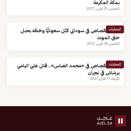
بمكة المكرمة
الخميس 25 مارس 2021
المحليات
تنفيذ القصاص في سوداني كبَّل سعوديًّا وخنقه بحبل
حتى الموت
الخميس 18 مارس 2021
المحليات
تنفيذ القصاص في «محمد العباس».. قتل علي اليامي
برشاش في نجران
الأربعاء 17 فبراير 2021