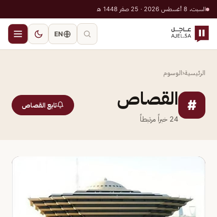
السبت، 8 أغسطس 2026 · 25 صفر 1448 هـ
EN
الرئيسية
‹
الوسوم
القصاص
#
تابع القصاص
24
خبراً مرتبطاً