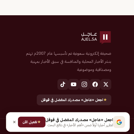
صحيفة إلكترونية سعودية تم تأسيسها عام 2007م تهتم
بنشر الأخبار المحلية والمنافسة في سبق الأخبار بمهنية
ومصداقية وموضوعية
★
اجعل «عاجل» مصدرك المفضل في قوقل
اجعل «عاجل» مصدرك المفضل في قوقل
★
تفعيل الآن
لتظهر أخبارنا أولاً ضمن «أهم الأخبار» في نتائج البحث
جميع الحقوق محفوظة لـ شركة إيجاز للنشر الإلكتروني المالكة لصحيفة عاجل