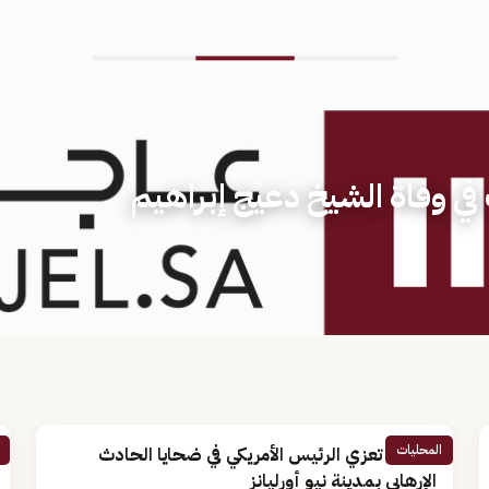
 في وفاة الشيخ دعيج إبراهيم
المحليات
القيادة تعزي الرئيس الأمريكي في ضحايا الحادث
الإرهابي بمدينة نيو أورليانز