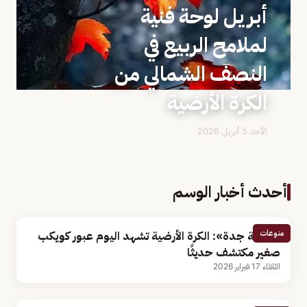
أبريل لوحة فنية
لملامح الربيع في
النصف الشمالي من
الكرة الأرضية
الأحد 5 أبريل 2026
أحدث أخبار الوسم
منوعات
«فلكية جدة»: الكرة الأرضية تشهد اليوم عبور كويكب
صغير مكتشف حديثًا
الثلاثاء 17 فبراير 2026