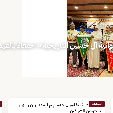
نية آل حسين التاريخية» احتفاءً بالعيد
المحليات
1100 كشاف يقدّمون خدماتهم للمعتمرين والزوار
بالحرمين الشريفين