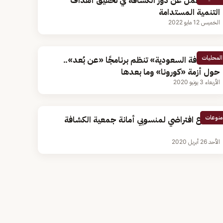
ورشة عمل عن دور الكشافة في تحقيق أهداف
التنمية المستدامة
الخميس 12 مايو 2022
المحليات
«الكشافة السعودية» تنظم برنامجًا «عن بُعد»..
حول أزمة «كورونا» وما بعدها
الأربعاء 3 يونيو 2020
منوعات
اجتماع افتراضي لمنسوبي أمانة جمعية الكشافة
الأحد 26 أبريل 2020