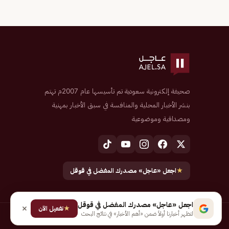
صحيفة إلكترونية سعودية تم تأسيسها عام 2007م تهتم
بنشر الأخبار المحلية والمنافسة في سبق الأخبار بمهنية
ومصداقية وموضوعية
★
اجعل «عاجل» مصدرك المفضل في قوقل
اجعل «عاجل» مصدرك المفضل في قوقل
★
تفعيل الآن
لتظهر أخبارنا أولاً ضمن «أهم الأخبار» في نتائج البحث
جميع الحقوق محفوظة لـ شركة إيجاز للنشر الإلكتروني المالكة لصحيفة عاجل