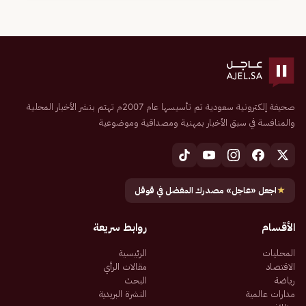
صحيفة إلكترونية سعودية تم تأسيسها عام 2007م تهتم بنشر الأخبار المحلية
والمنافسة في سبق الأخبار بمهنية ومصداقية وموضوعية
★
اجعل «عاجل» مصدرك المفضل في قوقل
الأقسام
روابط سريعة
المحليات
الرئيسية
الاقتصاد
مقالات الرأي
رياضة
البحث
مدارات عالمية
النشرة البريدية