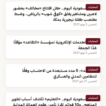
المحليات
أخبار السعودية اليوم.. حفل افتتاح «مخالف» بحضور
لاعبين ومشاهير يغلق «كوفي شوب» بالرياض.. وضبط
مغتصب طفلة نيجيرية بمكة
الخميس 3 يونيو 2021
المحليات
توقف الخدمات الإلكترونية لمؤسسة «التقاعد» مؤقتًا
غدًا الجمعة
الخميس 3 يونيو 2021
المحليات
«التقاعد»: 5 مدد مستبعدة من الاحتساب وفقًا
للنظامين المدني والعسكري
الخميس 27 مايو 2021
المحليات
أخبار السعودية اليوم.. «التعليم» تكشف أسباب تطوير
المناهج.. و10 فوائد لقرار تأمين عقود العمالة المنزلية