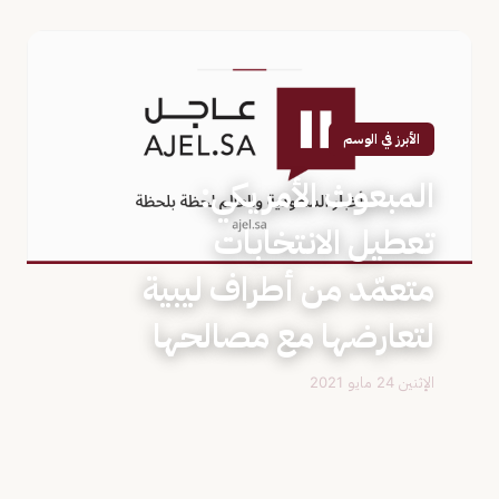
الأبرز في الوسم
المبعوث الأمريكي:
تعطيل الانتخابات
متعمّد من أطراف ليبية
لتعارضها مع مصالحها
الإثنين 24 مايو 2021