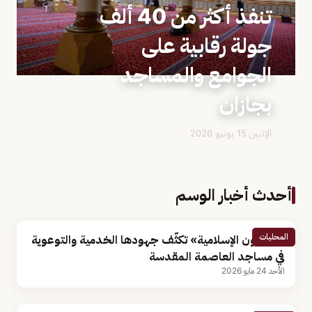
تنفذ أكثر من 40 ألف
جولة رقابية على
الجوامع والمساجد
بجازان
الإثنين 15 يونيو 2026
أحدث أخبار الوسم
المحليات
«الشؤون الإسلامية» تكثّف جهودها الخدمية والتوعوية
في مساجد العاصمة المقدسة
الأحد 24 مايو 2026