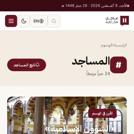
الأحد، 9 أغسطس 2026 · 26 صفر 1448 هـ
EN
الرئيسية
‹
الوسوم
المساجد
#
تابع المساجد
24
خبراً مرتبطاً
الأبرز في الوسم
«الشؤون الإسلامية»