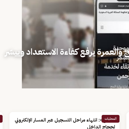
ج والعمرة يرفع كفاءة الاستعداد وييسّر
المحليات
«الحج»: انتهاء مراحل التسجيل عبر المسار الإلكتروني
لحجاج الداخل