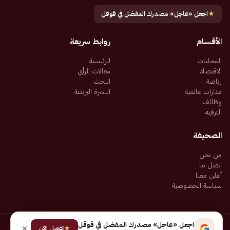
★
اجعل «عاجل» مصدرك المفضل في قوقل
الأقسام
روابط سريعة
المحليات
الرئيسية
الاقتصاد
مقالات الرأي
رياضة
البحث
مدارات عالمية
النشرة البريدية
وظائف
الترفيه
الصحيفة
من نحن
اتصل بنا
أعلن معنا
سياسة الخصوصية
اجعل «عاجل» مصدرك المفضل في قوقل
★
جميع الحقوق محفوظة لـ شركة إيجاز للنشر الإلكتروني المالكة لصحيفة عاجل
تفعيل الآن