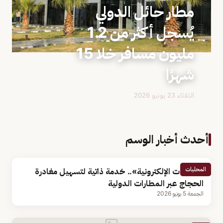
مطار حائل الدولي
يُسجل أكثر من 1.2
مليون مسافر خلا 15
شهرًا
الثلاثاء 23 يونيو 2026
أحدث أخبار الوسم
المحليات
«البوابات الإلكترونية».. خدمة ذاتية لتسهيل مغادرة
الحجاج عبر المطارات الدولية
الجمعة 5 يونيو 2026