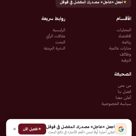
★
اجعل «عاجل» مصدرك المفضل في قوقل
الأقسام
روابط سريعة
المحليات
الرئيسية
الاقتصاد
مقالات الرأي
رياضة
البحث
مدارات عالمية
النشرة البريدية
وظائف
الترفيه
الصحيفة
من نحن
اتصل بنا
أعلن معنا
سياسة الخصوصية
اجعل «عاجل» مصدرك المفضل في قوقل
★
جميع الحقوق محفوظة لـ شركة إيجاز للنشر الإلكتروني المالكة لصحيفة عاجل
تفعيل الآن
لتظهر أخبارنا أولاً ضمن «أهم الأخبار» في نتائج البحث
سياسة الخصوصية
شروط الاستخدام