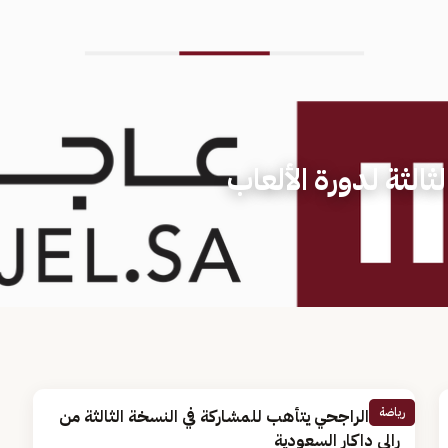
لثالثة لدورة الألعاب
رياضة
يزيد الراجحي يتأهب للمشاركة في النسخة الثالثة من
رالي داكار السعودية