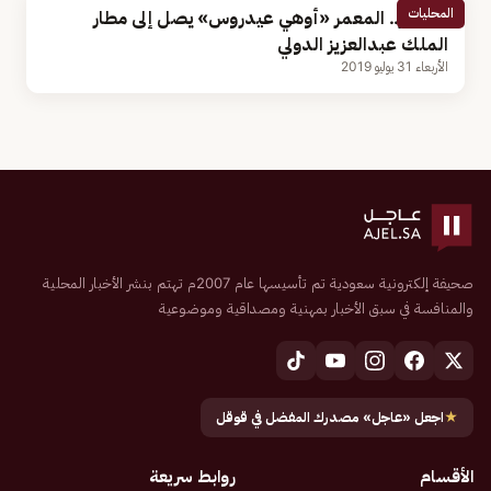
المحليات
بالصور.. المعمر «أوهي عيدروس» يصل إلى مطار
الملك عبدالعزيز الدولي
الأربعاء 31 يوليو 2019
صحيفة إلكترونية سعودية تم تأسيسها عام 2007م تهتم بنشر الأخبار المحلية
والمنافسة في سبق الأخبار بمهنية ومصداقية وموضوعية
★
اجعل «عاجل» مصدرك المفضل في قوقل
الأقسام
روابط سريعة