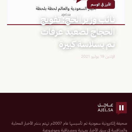
الأبرز في الوسم
نائب وزير الحج: تفويج
الحجاج لصعيد عرفات
تم بسلاسة كبيرة
الإثنين 19 يوليو 2021
صحيفة إلكترونية سعودية تم تأسيسها عام 2007م تهتم بنشر الأخبار المحلية
والمنافسة في سبق الأخبار بمهنية ومصداقية وموضوعية