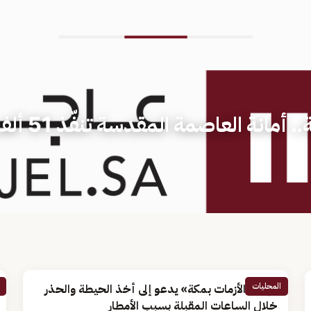
لتعزيز السلامة الصحية والبيئية.. أمانة العاصمة الم
المحليات
«إدارة الأزمات بمكة» يدعو إلى أخذ الحيطة والحذر
خلال الساعات المقبلة بسبب الأمطار