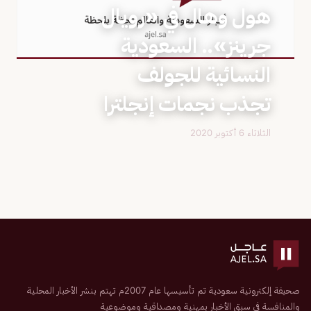
هول وهال في «رويال
جرينز».. السعودية
النسائية للجولف
تجذب نجمات إنجلترا
الثلاثاء 6 أكتوبر 2020
صحيفة إلكترونية سعودية تم تأسيسها عام 2007م تهتم بنشر الأخبار المحلية
والمنافسة في سبق الأخبار بمهنية ومصداقية وموضوعية