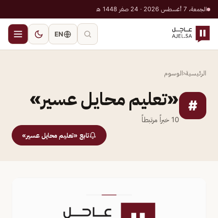
الجمعة، 7 أغسطس 2026 · 24 صفر 1448 هـ
EN
الرئيسية
‹
الوسوم
«تعليم محايل عسير»
#
10
خبراً مرتبطاً
تابع «تعليم محايل عسير»