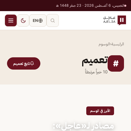
الخميس، 6 أغسطس 2026 · 23 صفر 1448 هـ
EN
الرئيسية
‹
الوسوم
تعميم
#
تابع تعميم
10
خبراً مرتبطاً
الأبرز في الوسم
مصادر لـ«عاجل»: