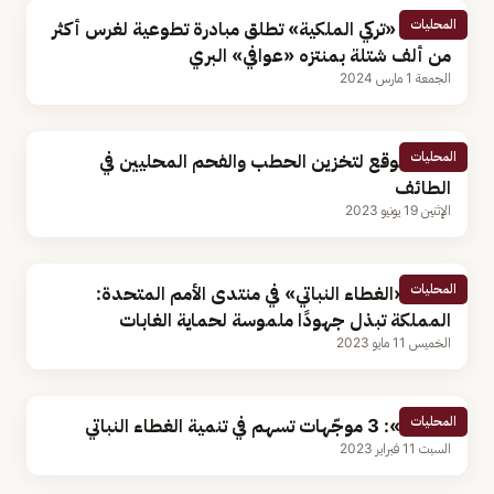
المحليات
محمية «تركي الملكية» تطلق مبادرة تطوعية لغرس أكثر
من ألف شتلة بمنتزه «عوافي» البري
الجمعة 1 مارس 2024
المحليات
ضبط موقع لتخزين الحطب والفحم المحليين في
الطائف
الإثنين 19 يونيو 2023
المحليات
رئيس «الغطاء النباتي» في منتدى الأمم المتحدة:
المملكة تبذل جهودًا ملموسة لحماية الغابات
الخميس 11 مايو 2023
المحليات
«البيئة»: 3 موجّهات تسهم في تنمية الغطاء النباتي
السبت 11 فبراير 2023