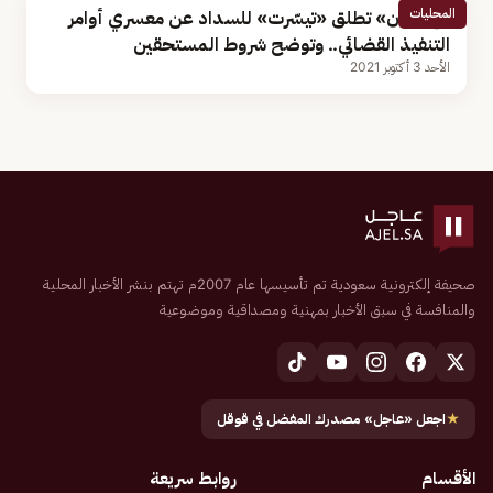
المحليات
«إحسان» تطلق «تيسّرت» للسداد عن معسري أوامر
التنفيذ القضائي.. وتوضح شروط المستحقين
الأحد 3 أكتوبر 2021
صحيفة إلكترونية سعودية تم تأسيسها عام 2007م تهتم بنشر الأخبار المحلية
والمنافسة في سبق الأخبار بمهنية ومصداقية وموضوعية
★
اجعل «عاجل» مصدرك المفضل في قوقل
الأقسام
روابط سريعة