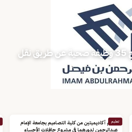
جامعة الإمام عبدالرحمن تطرح 35 وظيفة صحية عن طريق نقل
تعليم
تكريم أكاديميتين من كلية التصاميم بجامعة الإمام
عبدالرحمن لدورهما في مشروع حافلات الأحساء