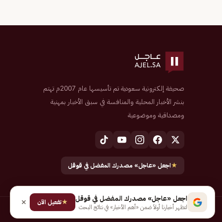
صحيفة إلكترونية سعودية تم تأسيسها عام 2007م تهتم
بنشر الأخبار المحلية والمنافسة في سبق الأخبار بمهنية
ومصداقية وموضوعية
★
اجعل «عاجل» مصدرك المفضل في قوقل
اجعل «عاجل» مصدرك المفضل في قوقل
★
تفعيل الآن
لتظهر أخبارنا أولاً ضمن «أهم الأخبار» في نتائج البحث
جميع الحقوق محفوظة لـ شركة إيجاز للنشر الإلكتروني المالكة لصحيفة عاجل