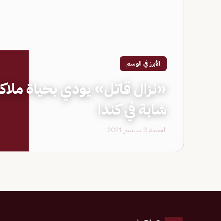
الأبرز في الوسم
«نزال قاتل» يودي بحياة ملا
شابة في كندا
الجمعة 3 سبتمبر 2021