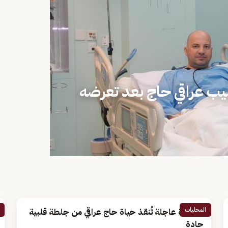
يب عراقي حاج بعد تعرضه
المحليات
قسطرة عاجلة تُنقذ حياة حاج عراقي من جلطة قلبية
حادة