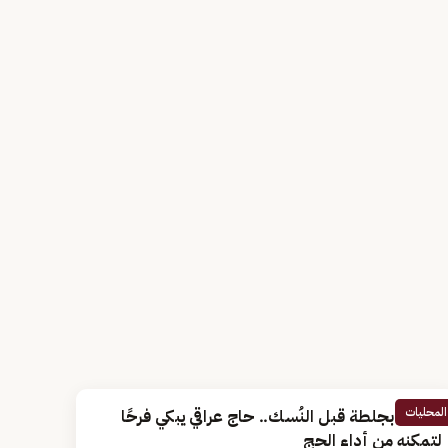
المحليات
أصيب بجلطة قبل النُسك.. حاج عراقي يبكي فرحًا
لتمكنه من أداء الحج