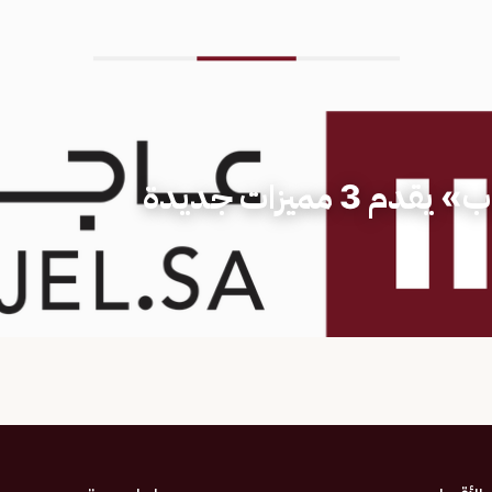
حظر لقطات الشاشة.. «واتساب» يقدم 3 مميزات جديدة