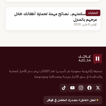
المحليات
لتأمين سلامتهم.. نصائح مهمة لحماية أطفالك خلال
مرحهم بالمنزل
الإثنين 9 مارس 2020
صحيفة إلكترونية سعودية تم تأسيسها عام 2007م تهتم بنشر الأخبار المحلية
والمنافسة في سبق الأخبار بمهنية ومصداقية وموضوعية
★
اجعل «عاجل» مصدرك المفضل في قوقل