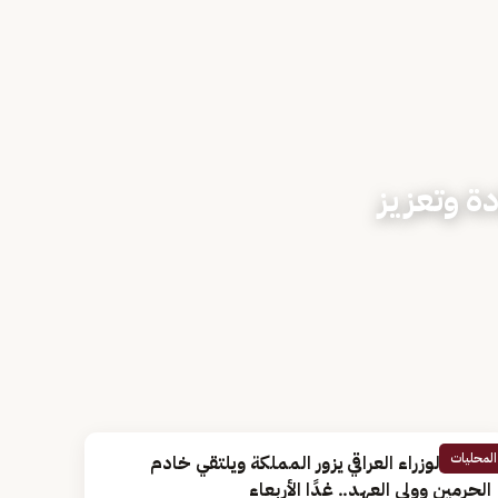
ة وتعزيز
المحليات
رئيس الوزراء العراقي يزور المملكة ويلتقي خادم
الحرمين وولي العهد.. غدًا الأربعاء