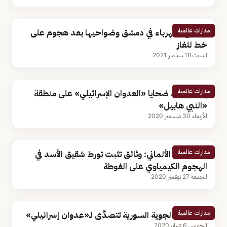
مدارات عالمية
انقطاع الكهرباء في دمشق وضواحيها بعد هجوم على
خط للغاز
السبت 18 سبتمبر 2021
مدارات عالمية
إعلان عدد ضحايا «العدوان الإسرائيلي» على منطقة
«النبي هابيل»
الأربعاء 30 ديسمبر 2020
مدارات عالمية
التليفزيون الألماني: وثائق تثبت تورط شقيق الأسد في
الهجوم الكيمياوي على الغوطة
الجمعة 27 نوفمبر 2020
مدارات عالمية
الدفاعات الجوية السورية تتصدَّى لـ«عدوان إسرائيلي»
الخميس 6 فبراير 2020