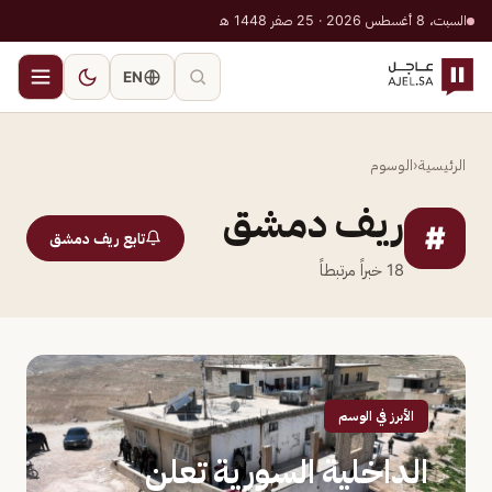
السبت، 8 أغسطس 2026 · 25 صفر 1448 هـ
EN
الرئيسية
‹
الوسوم
ريف دمشق
#
تابع ريف دمشق
18
خبراً مرتبطاً
الأبرز في الوسم
الداخلية السورية تعلن