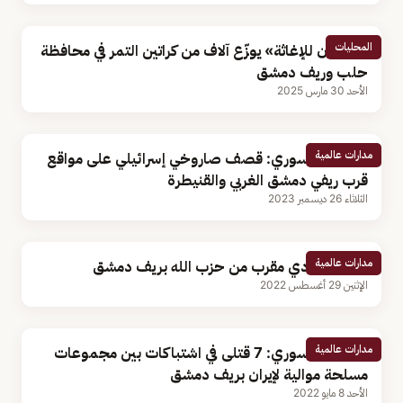
المحليات
«سلمان للإغاثة» يوزّع آلاف من كراتين التمر في محافظة
حلب وريف دمشق
الأحد 30 مارس 2025
مدارات عالمية
المرصد السوري: قصف صاروخي إسرائيلي على مواقع
قرب ريفي دمشق الغربي والقنيطرة
الثلاثاء 26 ديسمبر 2023
مدارات عالمية
اغتيال قيادي مقرب من حزب الله بريف دمشق
الإثنين 29 أغسطس 2022
مدارات عالمية
المرصد السوري: 7 قتلى في اشتباكات بين مجموعات
مسلحة موالية لإيران بريف دمشق ‎
الأحد 8 مايو 2022